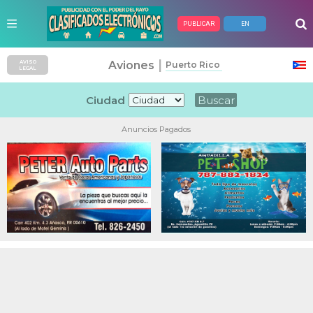
PUBLICAR
EN
|
Aviones
AVISO
Puerto Rico
LEGAL
Ciudad
Anuncios Pagados