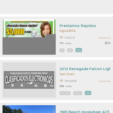
Prestamos Rapidos
Aguadilla
1161110230
PR32465776
$10
791
vistas
111
123
MAS
2012 Renegade Falcon Light 
San Juan
7876168789
PR21532698
996
vistas
Aircraft
Avion
MAS
1965 Beech Musketeer A23