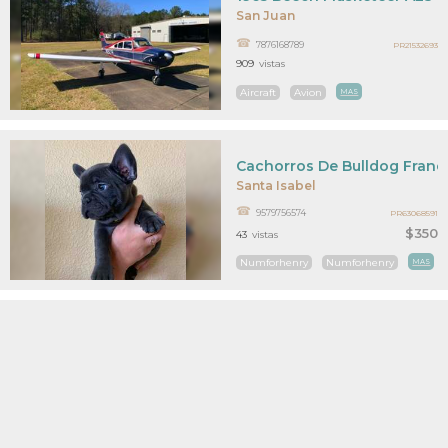
San Juan
7876168789
PR21532693
909
vistas
Aircraft
Avion
MAS
Cachorros De Bulldog Franc
Santa Isabel
9579756574
PR63068591
$350
43
vistas
Numforhenry
Numforhenry
MAS