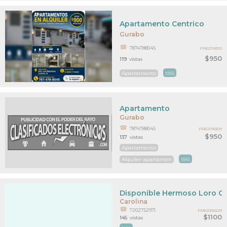
Apartamento Centrico
Gurabo
7874788045
PR62118310
$950
119
vistas
Apartamento
MAS
Apartamento
Gurabo
7874788045
PR62118309
$950
137
vistas
Apartamento
Alquiler apartamen
MAS
Disponible Hermoso Loro Gri
Carolina
7202752971
PR62058229
$1100
145
vistas