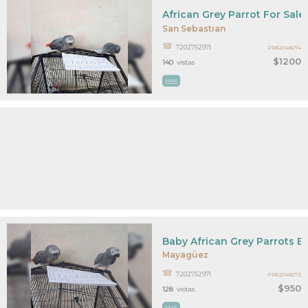
African Grey Parrot For Sal
San Sebastian
7202752971
PR62048274
$1200
140
vistas
MAS
Baby African Grey Parrots Bi
Mayagüez
7202752971
PR62048273
$950
128
vistas
MAS