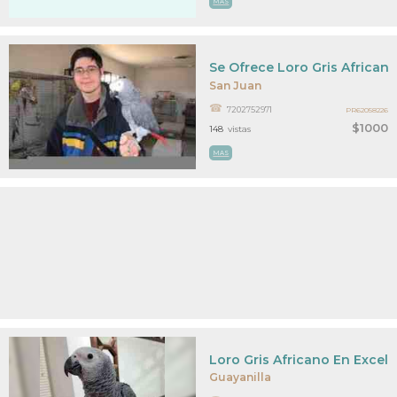
MAS
Se Ofrece Loro Gris Africano
San Juan
7202752971
PR62058226
$1000
148
vistas
MAS
Loro Gris Africano En Excel
Guayanilla