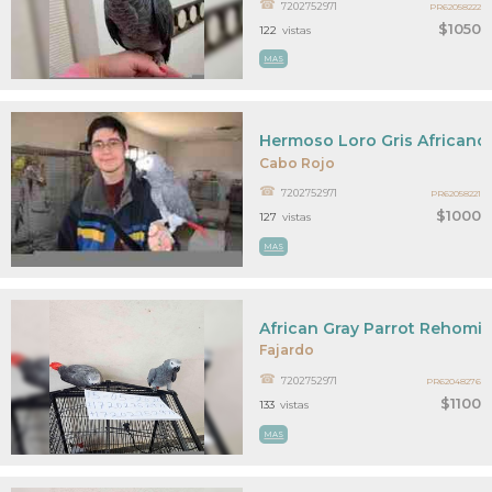
7202752971
PR62058222
$1050
122
vistas
MAS
Hermoso Loro Gris Africano 
Cabo Rojo
7202752971
PR62058221
$1000
127
vistas
MAS
African Gray Parrot Rehomi
Fajardo
7202752971
PR62048276
$1100
133
vistas
MAS