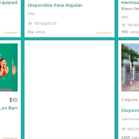
Equipada
Hermosa
Disponible Para Alquilar
Blasini R
MAS
MAS
7876638079
78760
1195
vista
314
vistas
PR23138057
PR54756974
$10
Caguas
 Los Bancos No Le Prestan?
Disponi
3 dormitori
81227
2663
vist
PR54266732