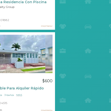
 Residencia Con Piscina
ealty Group
01882
s
PR22736941
$600
ble Para Alquiler Rápido
os
3 baños
MAS
04515
as
PR45155004