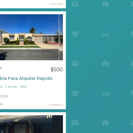
PR43413003
n
$500
ble Para Alquiler Rápido
os
2 baños
MAS
35365
as
PR43322744