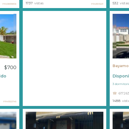
1737
vistas
532
vistas
PR43833806
PR43513221
Bayamo
$700
ido
Disponi
3 dormitori
61726
1488
vist
PR43322745