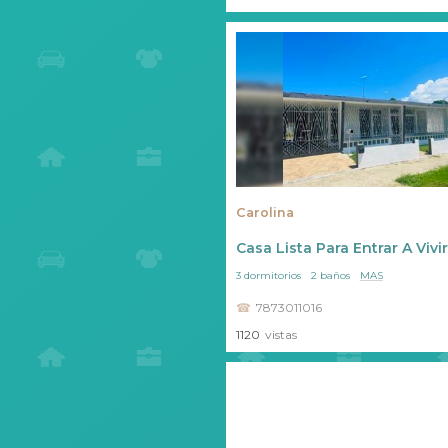
Carolina
Casa Lista Para Entrar A Viv
3 dormitorios
2 baños
MAS
7873011016
1120
vistas