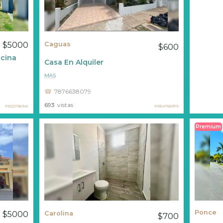
$5000
Caguas
$600
cina
Casa En Alquiler
MAS
7876638079
693
vistas
PR22736941
PR54756975
Premium
Ponce
$5000
Carolina
$700