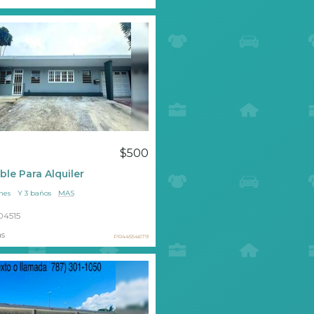
$500
ble Para Alquiler
nes
Y 3 baños
MAS
04515
as
PR44554679