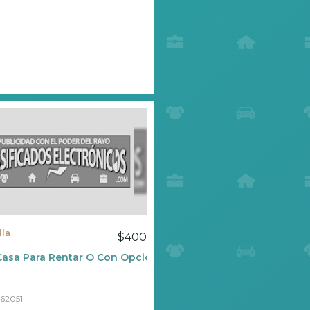
lla
$400
Casa Para Rentar O Con Opción A Compra
62051