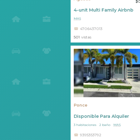
$
4-unit Multi Family Airbnb
MAS
4706437013
501
vistas
Ponce
Disponible Para Alquiler
3 habitaciones
2 baño
MAS
9395353792