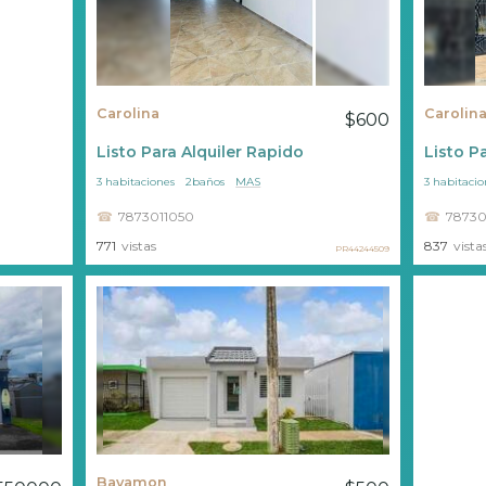
Carolina
Carolin
$600
Listo Para Alquiler Rapido
Listo P
3 habitaciones
2baños
MAS
3 habitacio
7873011050
78730
771
vistas
837
vista
PR44244509
Bayamon