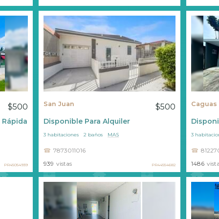
San Juan
Caguas
$500
$500
ir Rápidamente
Disponible Para Alquiler
Disponi
3 habitaciones
2 baños
MAS
3 habitacio
7873011016
81227
939
vistas
1486
vist
PR45054939
PR44554682