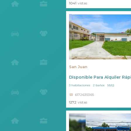
1041
vistas
San Juan
Disponible Para Alquiler Ráp
3 habitaciones
2 baños
MAS
6172635365
1272
vistas