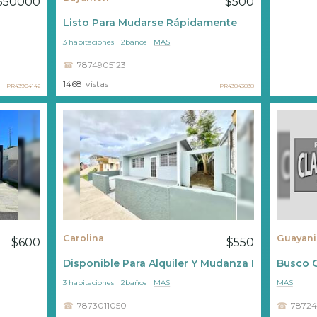
550000
$500
Listo Para Mudarse Rápidamente
3 habitaciones
2baños
MAS
7874905123
1468
vistas
PR43904142
PR43843838
Carolina
Guayani
$600
$550
Disponible Para Alquiler Y Mudanza Inmediata.
Busco 
3 habitaciones
2baños
MAS
MAS
7873011050
78724