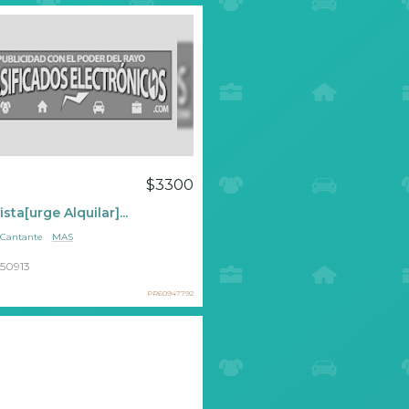
a
$3300
ista[urge Alquilar]...
Cantante
MAS
50913
PR60947792