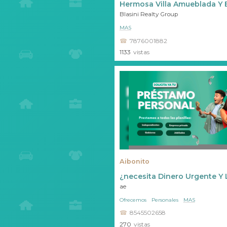
Hermosa Villa Amueblada Y 
Blasini Realty Group
MAS
7876001882
1133
vistas
Aibonito
¿necesita Dinero Urgente Y
ae
Ofrecemos
Personales
MAS
8545502658
270
vistas