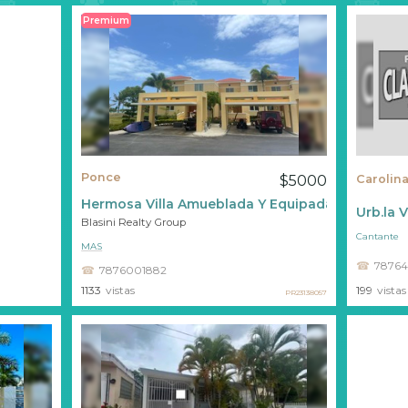
Premium
Ponce
$5000
Carolin
Hermosa Villa Amueblada Y Equipada
Urb.la V
Blasini Realty Group
Cantante
MAS
78764
7876001882
1133
vistas
199
vistas
PR23138057