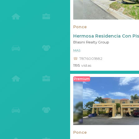
Ponce
Hermosa Residencia Con Pis
Blasini Realty Group
MAS
7876001882
1195
vistas
Premium
Ponce