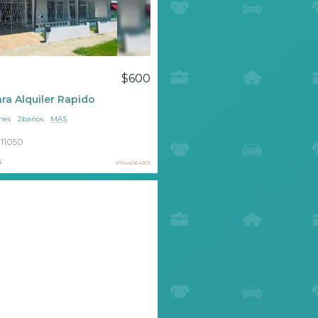
a
$600
ara Alquiler Rapido
nes
2baños
MAS
11050
s
PR44064301