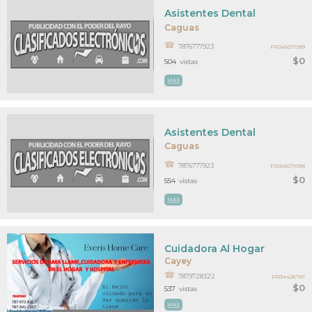
Asistentes Dental
Caguas
7876777923
PR34507099
$0
504
vistas
MAS
Asistentes Dental
Caguas
7876777923
PR34507098
$0
554
vistas
MAS
Cuidadora Al Hogar
Cayey
7879728322
PR34426761
$0
537
vistas
MAS