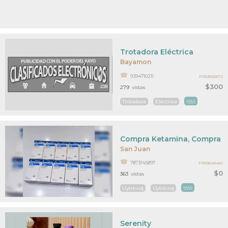
Trotadora Eléctrica
Bayamon
9394710211
PR53826572
$300
279
vistas
Trotadora
Eléctrica
MAS
Compra Ketamina, Compra S
San Juan
7873145897
PR53646461
$0
363
vistas
Uytrewq
Uytrewq
MAS
Serenity