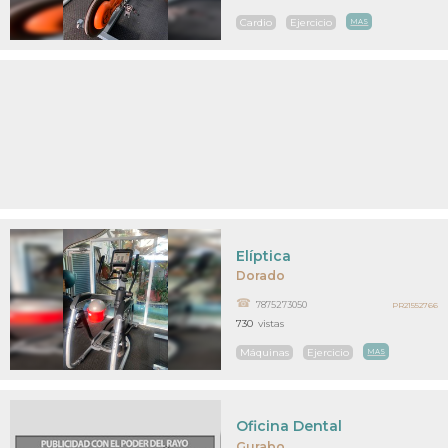
Cardio
Ejercicio
MAS
Elíptica
Dorado
7875273050
PR21552766
730
vistas
Máquinas
Ejercicio
MAS
Oficina Dental
Gurabo