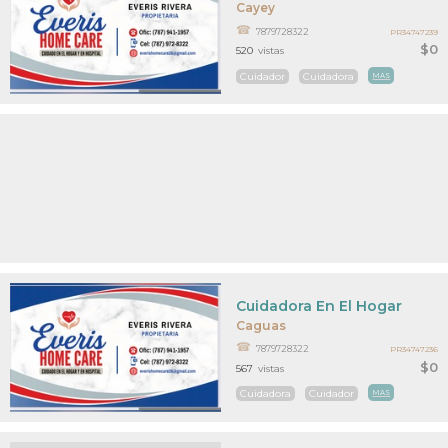
Cayey
7879728322
PR34747239
$0
520
vistas
Cuidador
Cuidadora
MAS
Cuidadora En El Hogar
Caguas
7879728322
PR34747236
$0
567
vistas
Cuidadora
Cuidador
MAS