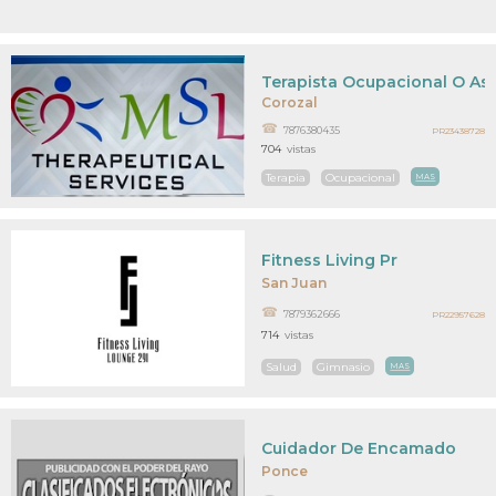
Terapista Ocupacional O Asi
Corozal
7876380435
PR23438728
704
vistas
Terapia
Ocupacional
MAS
Fitness Living Pr
San Juan
7879362666
PR22957628
714
vistas
Salud
Gimnasio
MAS
Cuidador De Encamado
Ponce