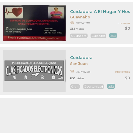
Cuidadora A El Hogar Y Hosp
Guaynabo
7879411957
PR31111483
$0
681
vistas
Cuidadora
Cuidador
MAS
Cuidadora
San Juan
7877482581
PR24049504
$0
603
vistas
Gran
Oportunidad
MAS