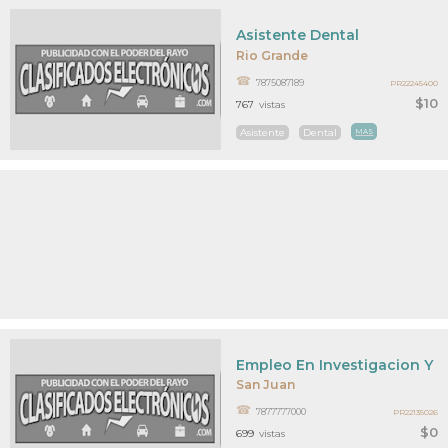
Asistente Dental
Rio Grande
7875087189
PR22245400
$10
767
vistas
Asistente
Dental
MAS
Empleo En Investigacion Y 
San Juan
7877777000
PR22135026
$0
699
vistas