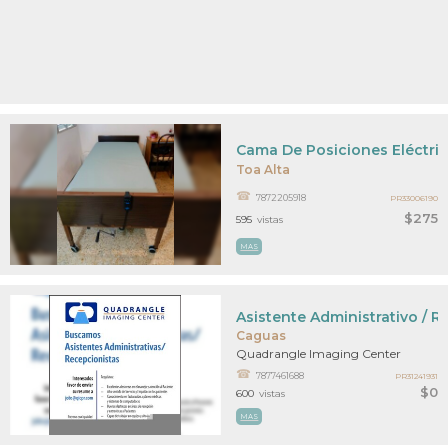
Cama De Posiciones Eléctri
Toa Alta
7872205918
PR33006190
$275
595
vistas
MAS
Asistente Administrativo / R
Caguas
Quadrangle Imaging Center
7877461688
PR31241931
$0
600
vistas
MAS