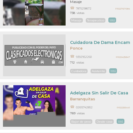
Masaje
7875298672
PR22767084
738
vistas
Masaje
Terapeutico
MAS
Cuidadora De Dama Encam
Ponce
9392952260
PR22425847
712
vistas
Cuidadora
Asistente
MAS
Adelgaza Sin Salir De Casa
Barranquitas
02615742852
PR22255441
789
vistas
Bajar de peso
Desde casa
MAS