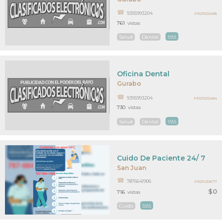
9395993204
PR21502485
761
vistas
Salud
Dental
MAS
Oficina Dental
Gurabo
9395993204
PR21502484
730
vistas
Salud
Dental
MAS
Cuido De Paciente 24/ 7
San Juan
7876641906
PR21120677
$0
716
vistas
Cuido
MAS