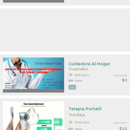
Cuidadora Al Hogar
Guaynabo
7879728322
PR34426759
$0
534
vistas
MAS
Terapia Portatil
Toa Baja
7876044879
PR34406819
$20
537
vistas