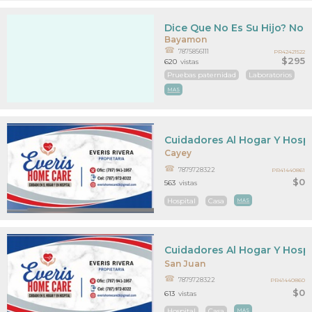
Dice Que No Es Su Hijo? No 
Bayamon
7875856111
PR42421522
$295
620
vistas
Pruebas paternidad
Laboratorios
MAS
Cuidadores Al Hogar Y Hospi
Cayey
7879728322
PR41440861
$0
563
vistas
Hospital
Casa
MAS
Cuidadores Al Hogar Y Hospi
San Juan
7879728322
PR41440860
$0
613
vistas
Hospital
Casa
MAS