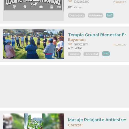
9392952260
PR22857317
671
vistas
Cuidadora
Asistente
MAS
Terapia Grupal Bienestar Em
Bayamon
7877023517
PR22837228
687
vistas
Terapia
Bienestar
MAS
Masaje Relajante Antiestres
Corozal