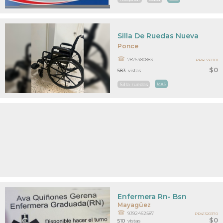
Silla De Ruedas Nueva
Ponce
7876480883
PR41330381
$0
583
vistas
Silla ruedas
MAS
Enfermera Rn- Bsn
Mayagüez
9392462587
PR41320370
$0
510
vistas