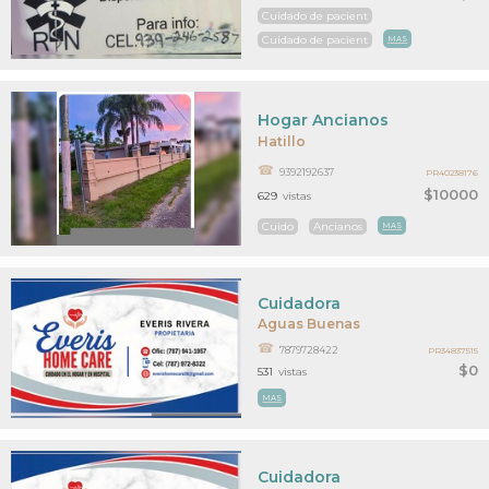
Cuidado de pacient
Cuidado de pacient
MAS
Hogar Ancianos
Hatillo
9392192637
PR40238176
$10000
629
vistas
Cuido
Ancianos
MAS
Cuidadora
Aguas Buenas
7879728422
PR34837515
$0
531
vistas
MAS
Cuidadora