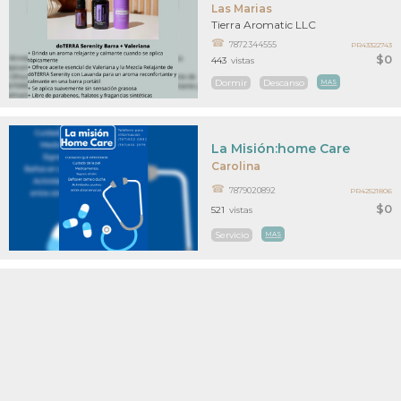
Las Marias
Tierra Aromatic LLC
7872344555
PR43322743
$0
443
vistas
Dormir
Descanso
MAS
La Misión:home Care
Carolina
7879020892
PR42521806
$0
521
vistas
Servicio
MAS