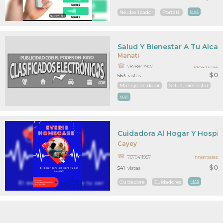
Neubelizador
Portatil
MAS
Salud Y Bienestar A Tu Alca
Manati
7878847907
PR34266544
$0
563
vistas
Manejo de dolor
Salud, bienestar
MAS
Cuidadora Al Hogar Y Hospit
Cayey
7879411957
PR33726356
$0
541
vistas
Cuidadora
Cuidadores
MAS