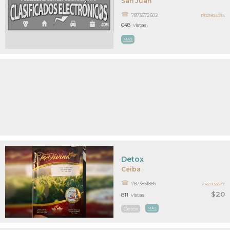
San Juan
7873672602
PR21834034
648
vistas
MAS
Detox
Ceiba
7873851886
PR21733577
$20
811
vistas
Detox
MAS