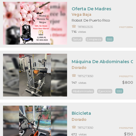
Oferta De Madres
Vega Baja
Robot De Puerto Rico
7878553535
PR21723394
716
vistas
Salud
Limpieza
MAS
Máquina De Abdominales C
Dorado
7875273050
PR21552770
$800
747
vistas
Abdominales
Ejercicio
MAS
Bicicleta
Dorado
7875273050
PR21552768
$150
672
vistas