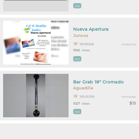
MAS
Nueva Apertura
Juncos
7879915158
PR13662758
1042
vistas
MAS
Bar Grab 18" Cromado
Aguadilla
7874313399
PR12760365
$15
1027
vistas
MAS