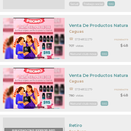
Salud
Trabajo social
MAS
Venta De Productos Naturale
Caguas
573148132279
PR21834079
$48
707
vistas
Natural club nova
MAS
Venta De Productos Naturale
Caguas
573148132279
PR21834078
$48
780
vistas
Natural club nova
MAS
Retiro